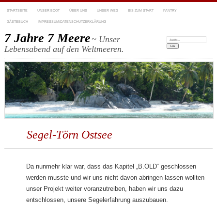
STARTSEITE
UNSER BOOT
ÜBER UNS
UNSER WEG
BIS ZUM START
PANTRY
GÄSTEBUCH
IMPRESSUM/DATENSCHUTZERKLÄRUNG
7 Jahre 7 Meere
~ Unser
Suchen:
Lebensabend auf den Weltmeeren.
Segel-Törn Ostsee
Da nunmehr klar war, dass das Kapitel „B.OLD“ geschlossen
werden musste und wir uns nicht davon abringen lassen wollten
unser Projekt weiter voranzutreiben, haben wir uns dazu
entschlossen, unsere Segelerfahrung auszubauen.