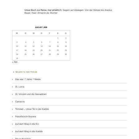
Unser Buch zur Reise, hier erhältlich:
Segeln auf Abwegen: Von der Ostsee bis Alaska:
Bauer, Paul: Amazon.de: Bücher
AUGUST 2026
M
D
M
D
F
S
S
1
2
3
4
5
6
7
8
9
10
11
12
13
14
15
16
17
18
19
20
21
22
23
24
25
26
27
28
29
30
31
« Apr.
NEUESTE BEITRÄGE
Das war: 7 Jahre 7 Meere
St. Lucia
St. Vincent und die Grenadinen
Carriacou
Trinidad – Unser Tor in die Karibik
Französisch-Guyana
Auf dem Weg in die EU
Auf dem Weg in die Karibik
Wir in Brasilien