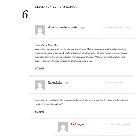
GEDANKEN ZU “GÄSTEBUCH”
6
Manni aus dem hohen norden
sagte:
29. Oktober 2015 um 17:36
Hallo Paule, Moin Moin
War schon längere Zeit nicht mehr auf Eure Seite. Mal schaun ob mein Gästebucheintrag
dieses mal genommen wird. Sieht auf jeden Fall alles sehr nett aus. Freue mich schon auf
Samstag. Kommt erst mal gut nach Hamburg zur Messe. Wahrscheinlich findet ihr dort
Euer Traumschiff.Liebe Grüsse an Die Skiperin Marion.
ANTWORT
Jürgen Sattler
sagte:
20. März 2017 um 22:22
Eine sehr schöne Seite! Wir müssen leider noch etwas warten. Für Euch eine tolle Zeit mit
möglichst viel Gesundheit!!!
ANTWORT
Paul
sagte:
21. März 2017 um 09:07