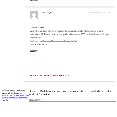
ANTWORT
Hans
sagte:
20. August 2018 um 17:05
Hallo Ihr beiden,
Euren Blog zu lesen ist immer wieder interessant. Wir sind mittlerweile von unserer
Italientour auf 2 Rädern zurück -ohne größere Blessuren-. 7500 km Karin hat es auch tapfer
überstanden.
Euch noch viel Spass auf Lanzarote und eine gute Zeit.
Gruß Karin u. Hans
ANTWORT
SCHREIBE EINEN KOMMENTAR
Diese Website verwendet
Deine E-Mail-Adresse wird nicht veröffentlicht.
Erforderliche Felder
Akismet, um Spam zu
sind mit
*
markiert
reduzieren.
Erfahre, wie deine
Kommentardaten verarbeitet
werden.
KOMMENTAR
*