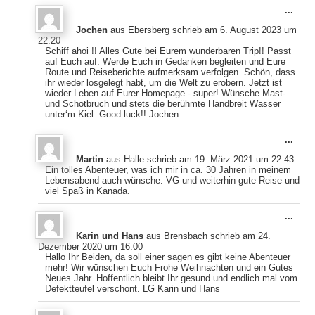
Dies
...
Meta
Jochen
aus
Ebersberg
schrieb am
6. August 2023
um
ein-
22:20
Schiff ahoi !! Alles Gute bei Eurem wunderbaren Trip!! Passt
auf Euch auf. Werde Euch in Gedanken begleiten und Eure
Route und Reiseberichte aufmerksam verfolgen. Schön, dass
ihr wieder losgelegt habt, um die Welt zu erobern. Jetzt ist
wieder Leben auf Eurer Homepage - super! Wünsche Mast-
und Schotbruch und stets die berühmte Handbreit Wasser
unter‘m Kiel. Good luck!! Jochen
Dies
...
Meta
Martin
aus
Halle
schrieb am
19. März 2021
um
22:43
ein-
Ein tolles Abenteuer, was ich mir in ca. 30 Jahren in meinem
Lebensabend auch wünsche. VG und weiterhin gute Reise und
viel Spaß in Kanada.
Dies
...
Meta
Karin und Hans
aus
Brensbach
schrieb am
24.
ein-
Dezember 2020
um
16:00
Hallo Ihr Beiden, da soll einer sagen es gibt keine Abenteuer
mehr! Wir wünschen Euch Frohe Weihnachten und ein Gutes
Neues Jahr. Hoffentlich bleibt Ihr gesund und endlich mal vom
Defektteufel verschont. LG Karin und Hans
Dies
...