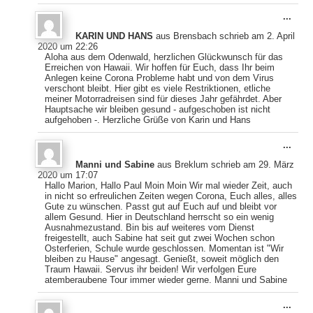
Dies
...
Meta
KARIN UND HANS
aus
Brensbach
schrieb am
2. April
ein-
2020
um
22:26
Aloha aus dem Odenwald, herzlichen Glückwunsch für das
Erreichen von Hawaii. Wir hoffen für Euch, dass Ihr beim
Anlegen keine Corona Probleme habt und von dem Virus
verschont bleibt. Hier gibt es viele Restriktionen, etliche
meiner Motorradreisen sind für dieses Jahr gefährdet. Aber
Hauptsache wir bleiben gesund - aufgeschoben ist nicht
aufgehoben -. Herzliche Grüße von Karin und Hans
Dies
...
Meta
Manni und Sabine
aus
Breklum
schrieb am
29. März
ein-
2020
um
17:07
Hallo Marion, Hallo Paul Moin Moin Wir mal wieder Zeit, auch
in nicht so erfreulichen Zeiten wegen Corona, Euch alles, alles
Gute zu wünschen. Passt gut auf Euch auf und bleibt vor
allem Gesund. Hier in Deutschland herrscht so ein wenig
Ausnahmezustand. Bin bis auf weiteres vom Dienst
freigestellt, auch Sabine hat seit gut zwei Wochen schon
Osterferien, Schule wurde geschlossen. Momentan ist "Wir
bleiben zu Hause" angesagt. Genießt, soweit möglich den
Traum Hawaii. Servus ihr beiden! Wir verfolgen Eure
atemberaubene Tour immer wieder gerne. Manni und Sabine
Dies
...