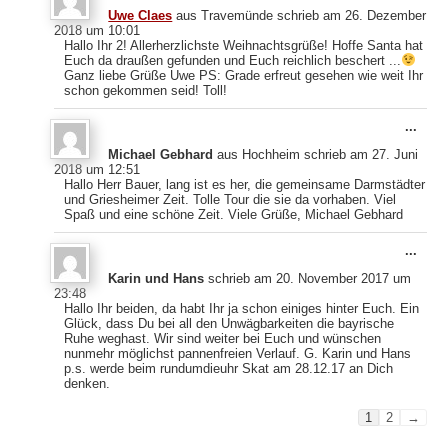
Meta
Uwe Claes
aus
Travemünde
schrieb am
26. Dezember
ein-
2018
um
10:01
Hallo Ihr 2! Allerherzlichste Weihnachtsgrüße! Hoffe Santa hat
Euch da draußen gefunden und Euch reichlich beschert ...
Ganz liebe Grüße Uwe PS: Grade erfreut gesehen wie weit Ihr
schon gekommen seid! Toll!
Dies
...
Meta
Michael Gebhard
aus
Hochheim
schrieb am
27. Juni
ein-
2018
um
12:51
Hallo Herr Bauer, lang ist es her, die gemeinsame Darmstädter
und Griesheimer Zeit. Tolle Tour die sie da vorhaben. Viel
Spaß und eine schöne Zeit. Viele Grüße, Michael Gebhard
Dies
...
Meta
Karin und Hans
schrieb am
20. November 2017
um
ein-
23:48
Hallo Ihr beiden, da habt Ihr ja schon einiges hinter Euch. Ein
Glück, dass Du bei all den Unwägbarkeiten die bayrische
Ruhe weghast. Wir sind weiter bei Euch und wünschen
nunmehr möglichst pannenfreien Verlauf. G. Karin und Hans
p.s. werde beim rundumdieuhr Skat am 28.12.17 an Dich
denken.
Navigation
1
2
→
der
Gästebuchlist