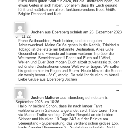
Euch einen guten Start für 2024, nur die Überraschungen, die
etwas Gutes in sich haben, vor allem dass Ihr Euch gesund
fühlt und natürlich ein allzeit funktionierendens Boot. Grüße
Brigitte Reinhard und Kids
Dies
...
Meta
Jochen
aus
Ebersberg
schrieb am
25. Dezember 2023
ein-
um
11:22
Frohe Weihnachten, Euch beiden, und einen guten
Jahreswechsel. Meine Grüße gehen in die Karibik, Trinidad &
Tobago ist die letzte mir bekannte Destination. Alles Gute,
Gesundheit und Freunde auf Eurem weiteren Trip über die
Weltmeere. Beneidenswert!! Passt auf Euch auf ! Wind,
Wellen und Euer Boot mögen Euch allzeit zuverlässig zu den
schönsten Destinationen dieser Welt weiter tragen. Wir saßen
bis gestern hier im Regen und Sturm. Heute blinzelt die Sonne
ein wenig hervor - 8* C, windig. Da seid Ihr deutlich im Vorteil.
Liebe Grüße aus Ebersberg Jochen
Dies
...
Meta
Jochen Malterer
aus
Ebersberg
schrieb am
5.
ein-
September 2023
um
10:36
Hallo ihr beiden! Schön, dass ihr nach langer Fahrt
wohlbehalten in Salvador angelandet seid. Habe Euren Törn
via Marine Traffic verfolgt. Großen Respekt an die beiden
Skipper und Nautiker. 19 Tage 24/7 auf der Brücke am
Steuerstand - Superleistung, das verdient schon großes Lob.
Erste Äquator-Überquerung ? - Gratulation jedenfalls. Nicht