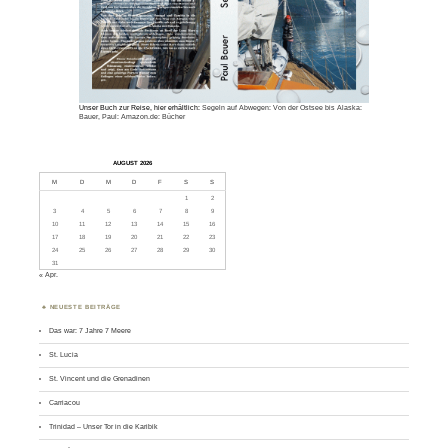
Unser Buch zur Reise, hier erhältlich:
Segeln auf Abwegen: Von der Ostsee bis Alaska:
Bauer, Paul: Amazon.de: Bücher
AUGUST 2026
M
D
M
D
F
S
S
1
2
3
4
5
6
7
8
9
10
11
12
13
14
15
16
17
18
19
20
21
22
23
24
25
26
27
28
29
30
31
« Apr.
NEUESTE BEITRÄGE
Das war: 7 Jahre 7 Meere
St. Lucia
St. Vincent und die Grenadinen
Carriacou
Trinidad – Unser Tor in die Karibik