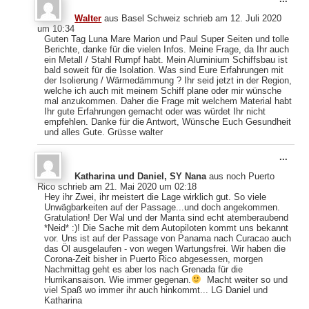
Meta
Walter
aus
Basel Schweiz
schrieb am
12. Juli 2020
ein-
um
10:34
Guten Tag Luna Mare Marion und Paul Super Seiten und tolle
Berichte, danke für die vielen Infos. Meine Frage, da Ihr auch
ein Metall / Stahl Rumpf habt. Mein Aluminium Schiffsbau ist
bald soweit für die Isolation. Was sind Eure Erfahrungen mit
der Isolierung / Wärmedämmung ? Ihr seid jetzt in der Region,
welche ich auch mit meinem Schiff plane oder mir wünsche
mal anzukommen. Daher die Frage mit welchem Material habt
Ihr gute Erfahrungen gemacht oder was würdet Ihr nicht
empfehlen. Danke für die Antwort, Wünsche Euch Gesundheit
und alles Gute. Grüsse walter
Dies
...
Meta
Katharina und Daniel, SY Nana
aus
noch Puerto
ein-
Rico
schrieb am
21. Mai 2020
um
02:18
Hey ihr Zwei, ihr meistert die Lage wirklich gut. So viele
Unwägbarkeiten auf der Passage...und doch angekommen.
Gratulation! Der Wal und der Manta sind echt atemberaubend
*Neid* :)! Die Sache mit dem Autopiloten kommt uns bekannt
vor. Uns ist auf der Passage von Panama nach Curacao auch
das Öl ausgelaufen - von wegen Wartungsfrei. Wir haben die
Corona-Zeit bisher in Puerto Rico abgesessen, morgen
Nachmittag geht es aber los nach Grenada für die
Hurrikansaison. Wie immer gegenan.
Macht weiter so und
viel Spaß wo immer ihr auch hinkommt... LG Daniel und
Katharina