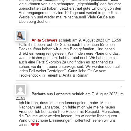
viele können von sich behaupten, „eigenhändig“ den Äquator
überschritten zu haben. Jetzt erstmal gute Erholung von den
Anstrengungen der letzten 19 Tage und weiterhin gute Reise.
Werde hin und wieder mal reinschauen!! Viele Grüße aus
Ebersberg Jochen
Dies
...
Meta
Anita Schwarz
schrieb am
9. August 2023
um
15:59
ein-
Hallo ihr Lieben, auf der Suche nach Inspriation für einen
Decksaufbau haben wir euren Blog gefunden. Und haben
direkt ein wenig reingelesen. Wir finden eure Pläne und das,
was ihr bisher gemacht habt ja total cool. Wir haben selbst
auch eine Feltz Skorpion 2a und finden es spannend zu
sehen, wo ihr mit eurer unterwegs seit. Wir werden euch auf
jeden Fall weiter "verfolgen". Ganz liebe Grüße vom
Trockendock in Teneriffa! Anita & Roman
Dies
...
Meta
Barbara
aus
Lanzarote
schrieb am
7. August 2023
um
ein-
21:53
Ich bin froh, dass ich euch kennengelernt habe. Meine
Nachbarn auf Lanzarote. Ich fühle mich wie meine neuen
Freunde. Ich betrachte Ihre Reisen mit Respekt. Menschen,
die Träume wahr werden lassen. Ich wünsche Ihnen guten
Wind und schöne Erinnerungen. hoffentlich sehen wir uns
wieder!