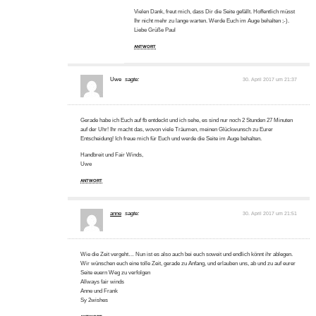
Vielen Dank, freut mich, dass Dir die Seite gefällt. Hoffentlich müsst
Ihr nicht mehr zu lange warten. Werde Euch im Auge behalten ;-).
Liebe Grüße Paul
ANTWORT
Uwe
sagte:
30. April 2017 um 21:37
Gerade habe ich Euch auf fb entdeckt und ich sehe, es sind nur noch 2 Stunden 27 Minuten
auf der Uhr! Ihr macht das, wovon viele Träumen, meinen Glückwunsch zu Eurer
Entscheidung! Ich freue mich für Euch und werde die Seite im Auge behalten.
Handbreit und Fair Winds,
Uwe
ANTWORT
anne
sagte:
30. April 2017 um 21:51
Wie die Zeit vergeht… Nun ist es also auch bei euch soweit und endlich könnt ihr ablegen.
Wir wünschen euch eine tolle Zeit, gerade zu Anfang, und erlauben uns, ab und zu auf eurer
Seite euern Weg zu verfolgen
Allways fair winds
Anne und Frank
Sy 2wishes