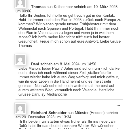
Meta
Thomas
aus
Kolbermoor
schrieb am
10. März 2025
ein-
um
09:06
Hallo Ihr Beiden, Ich hoffe es geht euch gut in der Karibik.
Habt Ihr immer noch den Plan in 2025 zurück nach Europa zu
kommen? Wir planen gerade unsere Frühjahrstour mit dem
Wohnmobil nach Spanien und Portugal. Habt Ihr immer noch
den Plan in Valencia an zu legen und wenn ja in welchem
Monat? Ich hoffe meine Nachricht trifft euch bei bester
Gesundheit. Freue mich schon auf eure Antwort. Liebe Grüße
Thomas
Dies
...
Meta
Dani
schrieb am
8. Mai 2024
um
14:50
ein-
Liebe Marion, lieber Paul 7 Jahre sind schon rum - ich danke
euch, dass ich euch während dieser Zeit „stalken“durfte.
Immer wieder habe ich euren Weg verfolgt und mich gefreut,
wie ihr euer Leben in die Hand nehmt und es meist sehr
geniesst. Nun wünsche ich euch weiterhin all the best auf
eurem weiteren Weg, vermutlich nach Valencia. Herzliche
Grüsse Dani, sy Medianoche
Dies
...
Meta
Reinhard Schneider
aus
Münster (Hessen)
schrieb
ein-
am
29. Dezember 2023
um
13:34
Hi Ihr beiden, wir starten etwas früher als Ihr ins neue Jahr.
Dafür habt Ihr das deutlich bessere Wetter. Wir wünschen