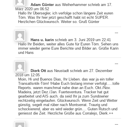
Meta
Adam Günter
aus
Weiherhammer
schrieb am
17.
ein-
März 2020
um
06:52
Hallo Ihr Übersegler, ich verfolge schon längere Zeit euren
Törn. Was Ihr hier jetzt geschafft habt ist echt SUPER.
Herzlichen Glückwunsch. Weiter so. Gruß Günter
Dies
...
Meta
Hans u. karin
schrieb am
3. Juni 2019
um
22:41
ein-
Hallo Ihr Beiden, weiter alles Gute für Euren Törn. Sehen uns
immer wieder gerne Eure Berichte und Bilder an. Grüße Karin
und Hans
Dies
...
Meta
Dierk Ott
aus
Neustadt
schrieb am
27. Dezember
ein-
2018
um
12:05
Moin, Hi und Buenos Dias, Ihr LIeben. das war ja ein toller
Transatlsntik-Törn! !Habe Euch bislang immer verfolgt.....tolle
Reports. waren manchmal nahe dran an Euch. Okt./Nov.
Madeira, jetzt Dez./Jan. Fuerteventura. Tracker hat gut
gearbeitet und AIS auch. da seid Ihr ja zum Sundowner
rechtzeitig eingelaufen. Glückwunsch. Wenn Zeit und Wetter
günstig, segelt mal rüber nach Montserrat. Traurig und
schockierend, aber es wird wieder grün.... Guten Rutsch und
geniesst die Zeit. Herzliche Grüße aus Corralejo, Dierk.++
Dies
...