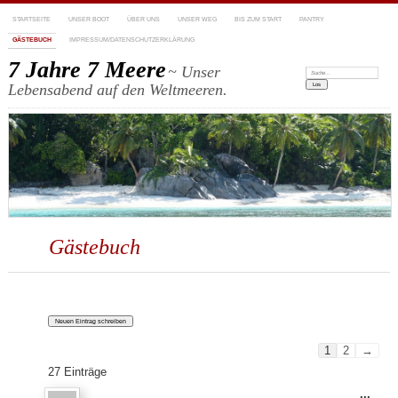
STARTSEITE
UNSER BOOT
ÜBER UNS
UNSER WEG
BIS ZUM START
PANTRY
GÄSTEBUCH
IMPRESSUM/DATENSCHUTZERKLÄRUNG
7 Jahre 7 Meere
~ Unser
Suchen:
Lebensabend auf den Weltmeeren.
Gästebuch
Navigation
1
2
→
der
27 Einträge
Gästebuchlist
Dies
...