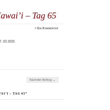
awai’i – Tag 65
≈
Ein Kommentar
7..03.2020.
Nächster Beitrag →
I’I – TAG 65”