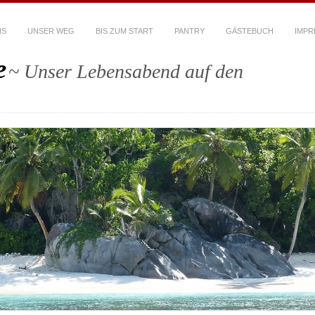
NS
UNSER WEG
BIS ZUM START
PANTRY
GÄSTEBUCH
IMPR
e
~ Unser Lebensabend auf den