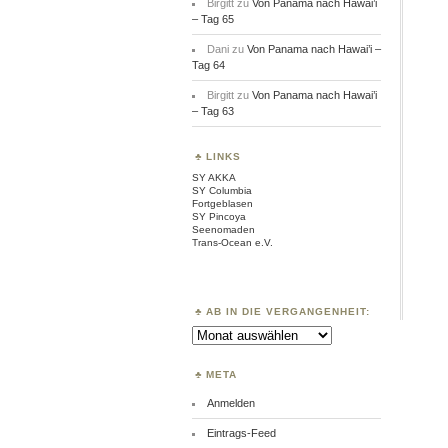
Birgitt
zu
Von Panama nach Hawai’i
– Tag 65
Dani
zu
Von Panama nach Hawai’i –
Tag 64
Birgitt
zu
Von Panama nach Hawai’i
– Tag 63
LINKS
SY AKKA
SY Columbia
Fortgeblasen
SY Pincoya
Seenomaden
Trans-Ocean e.V.
AB IN DIE VERGANGENHEIT:
Ab
in
die
Vergangenheit:
META
Anmelden
Eintrags-Feed