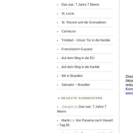
Das war: 7 Jahre 7 Meere
St. Lucia
St. Vincent und die Grenadinen
Carriacou
Trinidad – Unser Tor in die Karibik
Französisch-Guyana
Auf dem Weg in die EU
Auf dem Weg in die Karibik
Wir in Brasilien
Dies
Akis
Salvador – Brasilien
redu
Komm
wer
NEUESTE KOMMENTARE
Juergen
zu
Das war: 7 Jahre 7
Meere
Martin
zu
Von Panama nach Hawai’i
– Tag 66