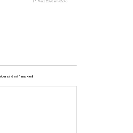
17. März 2020 um 05:46
elder sind mit
*
markiert