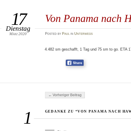
17
Von Panama nach H
Dienstag
März 2020
Posted
by
Paul
in
Unterwegs
4.482 sm geschafft, 1 Tag und 75 sm to go. ETA 1
Beitragsnavigation
← Vorheriger Beitrag
1
GEDANKE ZU “VON PANAMA NACH HAWA