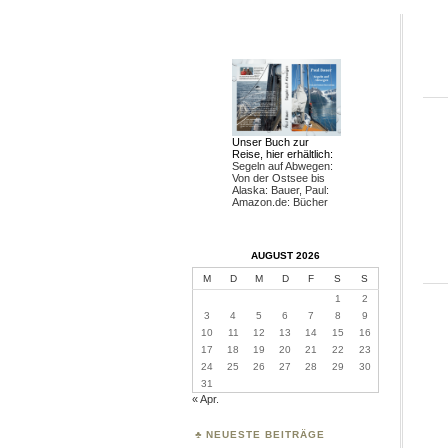
Unser Buch zur
Reise, hier erhältlich:
Segeln auf Abwegen:
Von der Ostsee bis
Alaska: Bauer, Paul:
Amazon.de: Bücher
AUGUST 2026
M
D
M
D
F
S
S
1
2
3
4
5
6
7
8
9
10
11
12
13
14
15
16
17
18
19
20
21
22
23
24
25
26
27
28
29
30
31
« Apr.
NEUESTE BEITRÄGE