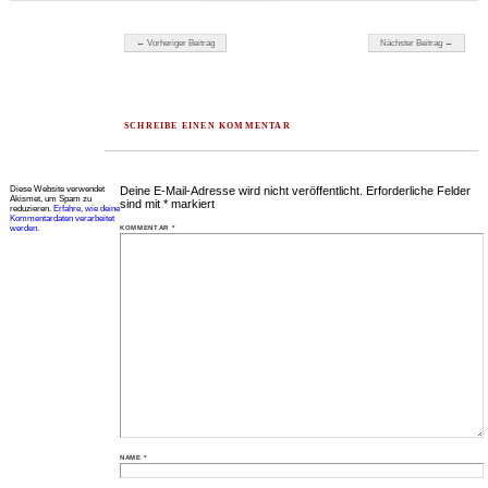
Beitragsnavigation
← Vorheriger Beitrag
Nächster Beitrag →
SCHREIBE EINEN KOMMENTAR
Diese Website verwendet
Deine E-Mail-Adresse wird nicht veröffentlicht.
Erforderliche Felder
Akismet, um Spam zu
sind mit
*
markiert
reduzieren.
Erfahre, wie deine
Kommentardaten verarbeitet
werden.
KOMMENTAR
*
NAME
*