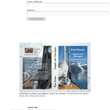
E-MAIL-ADRESSE
*
WEBSITE
Unser Buch zur Reise, hier erhältlich:
Segeln auf Abwegen: Von der Ostsee bis Alaska:
Bauer, Paul: Amazon.de: Bücher
AUGUST 2026