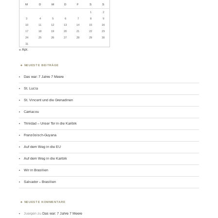
M
D
M
D
F
S
S
1
2
3
4
5
6
7
8
9
10
11
12
13
14
15
16
17
18
19
20
21
22
23
24
25
26
27
28
29
30
31
« Apr.
NEUESTE BEITRÄGE
Das war: 7 Jahre 7 Meere
St. Lucia
St. Vincent und die Grenadinen
Carriacou
Trinidad – Unser Tor in die Karibik
Französisch-Guyana
Auf dem Weg in die EU
Auf dem Weg in die Karibik
Wir in Brasilien
Salvador – Brasilien
NEUESTE KOMMENTARE
Juergen
zu
Das war: 7 Jahre 7 Meere