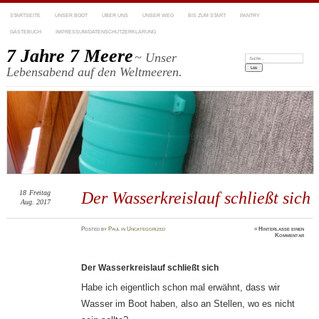
STARTSEITE
UNSER BOOT
ÜBER UNS
UNSER WEG
BIS ZUM START
PANTRY
GÄSTEBUCH
IMPRESSUM/DATENSCHUTZERKLÄRUNG
7 Jahre 7 Meere
~ Unser
Suchen:
Lebensabend auf den Weltmeeren.
18
Freitag
Der Wasserkreislauf schließt sich
Aug. 2017
Posted
by
Paul
in
Uncategorized
≈
Hinterlasse einen
Kommentar
Der Wasserkreislauf schließt sich
Habe ich eigentlich schon mal erwähnt, dass wir
Wasser im Boot haben, also an Stellen, wo es nicht