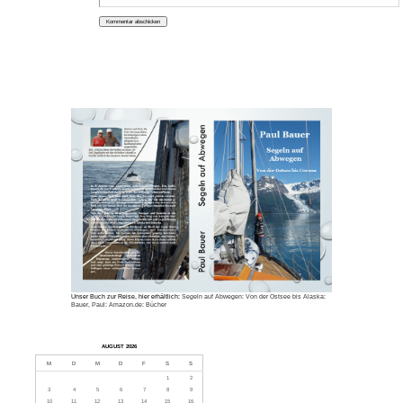
Unser Buch zur Reise, hier erhältlich:
Segeln auf Abwegen: Von der Ostsee bis Alaska:
Bauer, Paul: Amazon.de: Bücher
AUGUST 2026
M
D
M
D
F
S
S
1
2
3
4
5
6
7
8
9
10
11
12
13
14
15
16