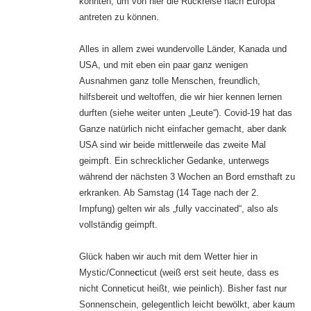
konnten, um von hier die Rückreise nach Europa
antreten zu können.
Alles in allem zwei wundervolle Länder, Kanada und
USA, und mit eben ein paar ganz wenigen
Ausnahmen ganz tolle Menschen, freundlich,
hilfsbereit und weltoffen, die wir hier kennen lernen
durften (siehe weiter unten „Leute“). Covid-19 hat das
Ganze natürlich nicht einfacher gemacht, aber dank
USA sind wir beide mittlerweile das zweite Mal
geimpft. Ein schrecklicher Gedanke, unterwegs
während der nächsten 3 Wochen an Bord ernsthaft zu
erkranken. Ab Samstag (14 Tage nach der 2.
Impfung) gelten wir als „fully vaccinated“, also als
vollständig geimpft.
Glück haben wir auch mit dem Wetter hier in
Mystic/Conne
c
ticut (weiß erst seit heute, dass es
nicht Conneticut heißt, wie peinlich). Bisher fast nur
Sonnenschein, gelegentlich leicht bewölkt, aber kaum