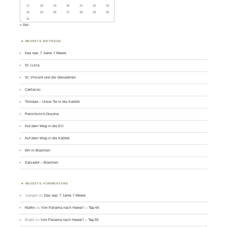
17
18
19
20
21
22
23
24
25
26
27
28
29
30
31
« Apr.
NEUESTE BEITRÄGE
Das war: 7 Jahre 7 Meere
St. Lucia
St. Vincent und die Grenadinen
Carriacou
Trinidad – Unser Tor in die Karibik
Französisch-Guyana
Auf dem Weg in die EU
Auf dem Weg in die Karibik
Wir in Brasilien
Salvador – Brasilien
NEUESTE KOMMENTARE
Juergen
zu
Das war: 7 Jahre 7 Meere
Martin
zu
Von Panama nach Hawai’i – Tag 66
Birgitt
zu
Von Panama nach Hawai’i – Tag 65