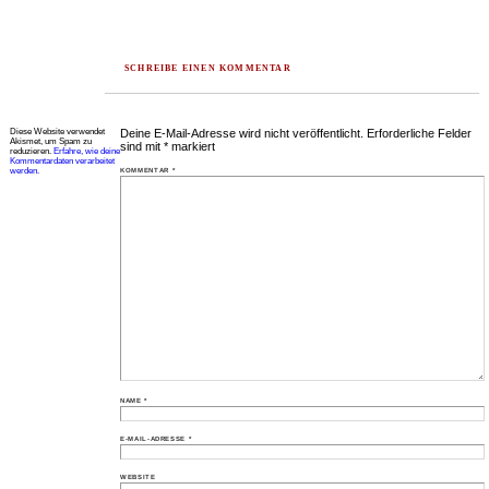
SCHREIBE EINEN KOMMENTAR
Diese Website verwendet
Deine E-Mail-Adresse wird nicht veröffentlicht.
Erforderliche Felder
Akismet, um Spam zu
sind mit
*
markiert
reduzieren.
Erfahre, wie deine
Kommentardaten verarbeitet
werden.
KOMMENTAR
*
NAME
*
E-MAIL-ADRESSE
*
WEBSITE