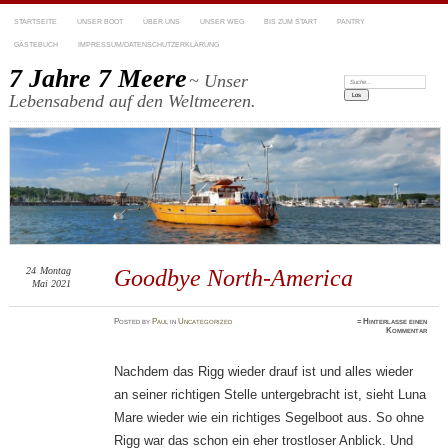
STARTSEITE
UNSER BOOT
ÜBER UNS
UNSER WEG
BIS ZUM START
PANTRY
GÄSTEBUCH
IMPRESSUM/DATENSCHUTZERKLÄRUNG
7 Jahre 7 Meere
~ Unser
Suchen:
Lebensabend auf den Weltmeeren.
24
Montag
Goodbye North-America
Mai 2021
Posted
by
Paul
in
Uncategorized
≈
Hinterlasse einen
Kommentar
Nachdem das Rigg wieder drauf ist und alles wieder
an seiner richtigen Stelle untergebracht ist, sieht Luna
Mare wieder wie ein richtiges Segelboot aus. So ohne
Rigg war das schon ein eher trostloser Anblick. Und