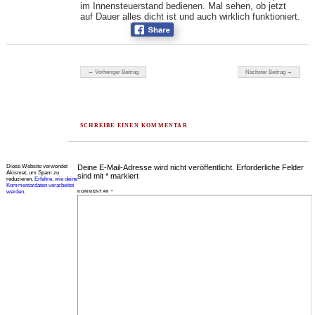
im Innensteuerstand bedienen. Mal sehen, ob jetzt
auf Dauer alles dicht ist und auch wirklich funktioniert.
Beitragsnavigation
← Vorheriger Beitrag
Nächster Beitrag →
SCHREIBE EINEN KOMMENTAR
Diese Website verwendet
Deine E-Mail-Adresse wird nicht veröffentlicht.
Erforderliche Felder
Akismet, um Spam zu
sind mit
*
markiert
reduzieren.
Erfahre, wie deine
Kommentardaten verarbeitet
werden.
KOMMENTAR
*