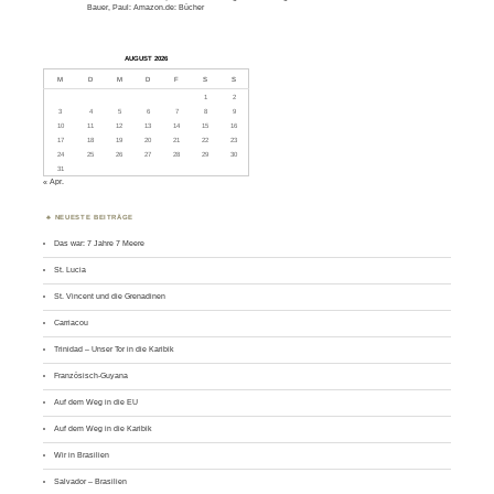
Bauer, Paul: Amazon.de: Bücher
AUGUST 2026
M
D
M
D
F
S
S
1
2
3
4
5
6
7
8
9
10
11
12
13
14
15
16
17
18
19
20
21
22
23
24
25
26
27
28
29
30
31
« Apr.
NEUESTE BEITRÄGE
Das war: 7 Jahre 7 Meere
St. Lucia
St. Vincent und die Grenadinen
Carriacou
Trinidad – Unser Tor in die Karibik
Französisch-Guyana
Auf dem Weg in die EU
Auf dem Weg in die Karibik
Wir in Brasilien
Salvador – Brasilien