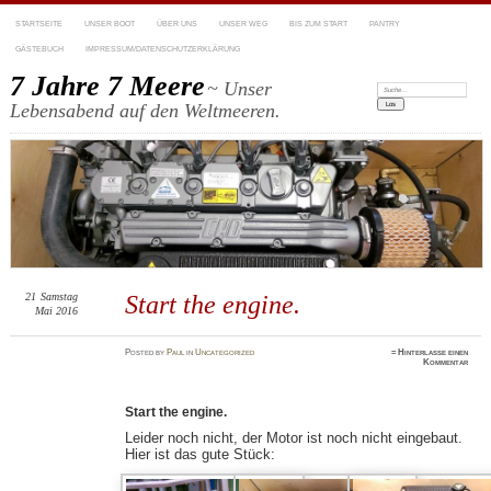
STARTSEITE
UNSER BOOT
ÜBER UNS
UNSER WEG
BIS ZUM START
PANTRY
GÄSTEBUCH
IMPRESSUM/DATENSCHUTZERKLÄRUNG
7 Jahre 7 Meere
~ Unser
Suchen:
Lebensabend auf den Weltmeeren.
21
Samstag
Start the engine.
Mai 2016
Posted
by
Paul
in
Uncategorized
≈
Hinterlasse einen
Kommentar
Start the engine.
Leider noch nicht, der Motor ist noch nicht eingebaut.
Hier ist das gute Stück: