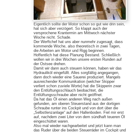
Eigentlich sollte der Motor schon so gut wie drin sein,
hat sich aber verzögert. So klappt auch der
versprochene Krantermin am Mittwoch nächster
Woche nicht. Schade.
Der Werftchef hat uns aber nunmehr zugesagt, dass
kommende Woche, also theoretisch in zwei Tagen,
die Arbeiten am Motor und Rigg beginnen.
Hoffentlich hat diese Planung Bestand. Schließlich
wollen wir in drei Wochen unsere ersten Runden auf
der Ostsee drehen.
Damit wir dann auch steuern können, haben wir das
Hydrauliköl eingefüllt. Alles sorgfältig angegangen,
dann doch wieder eine Sauerei produziert. Mangels
ausreichender Kommunikation (welcher Skipper
verliert schon zuviele Worte) hat die Skipperin zwar
den Entlüftungsschlauch beobachtet, die
Entlüftungsschraube aber nicht geöffnet.
Da hat das Öl einen anderen Weg nach außen
gefunden, am oberen Steuerstand aus der dortigen
Schraube runter ins Cockpit und von dort über die
„Selbstlenzanlage“ auf den Hallenboden. Fiel mir erst
auf, nachdem zwei Liter von dem sündhaft teueren Öl
eingeschüttet waren.
Also mal wieder nachgearbeitet und jetzt kann man
das Ruder über die beiden Steuerräder im Cockpit und