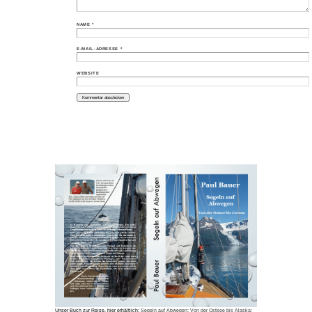
NAME
*
E-MAIL-ADRESSE
*
WEBSITE
Unser Buch zur Reise, hier erhältlich:
Segeln auf Abwegen: Von der Ostsee bis Alaska: