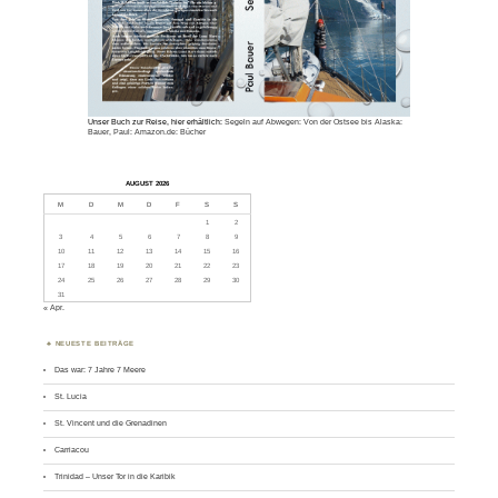
Unser Buch zur Reise, hier erhältlich:
Segeln auf Abwegen: Von der Ostsee bis Alaska:
Bauer, Paul: Amazon.de: Bücher
AUGUST 2026
M
D
M
D
F
S
S
1
2
3
4
5
6
7
8
9
10
11
12
13
14
15
16
17
18
19
20
21
22
23
24
25
26
27
28
29
30
31
« Apr.
NEUESTE BEITRÄGE
Das war: 7 Jahre 7 Meere
St. Lucia
St. Vincent und die Grenadinen
Carriacou
Trinidad – Unser Tor in die Karibik