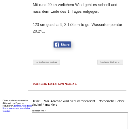
Mit rund 20 kn vorlichem Wind geht es schnell and
nass dem Ende des 1. Tages entgegen.
123 sm geschafft, 2.173 sm to go. Wassertemperatur
28,2*C.
Beitragsnavigation
← Vorheriger Beitrag
Nächster Beitrag →
SCHREIBE EINEN KOMMENTAR
Diese Website verwendet
Deine E-Mail-Adresse wird nicht veröffentlicht.
Erforderliche Felder
Akismet, um Spam zu
sind mit
*
markiert
reduzieren.
Erfahre, wie deine
Kommentardaten verarbeitet
werden.
KOMMENTAR
*