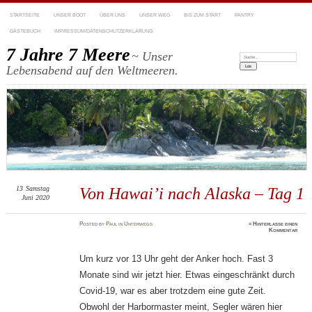
STARTSEITE
UNSER BOOT
ÜBER UNS
UNSER WEG
BIS ZUM START
PANTRY
GÄSTEBUCH
IMPRESSUM/DATENSCHUTZERKLÄRUNG
7 Jahre 7 Meere
~ Unser
Suchen:
Lebensabend auf den Weltmeeren.
13
Samstag
Von Hawai’i nach Alaska – Tag 1
Juni 2020
Posted
by
Paul
in
Unterwegs
≈
Hinterlasse einen
Kommentar
Um kurz vor 13 Uhr geht der Anker hoch. Fast 3
Monate sind wir jetzt hier. Etwas eingeschränkt durch
Covid-19, war es aber trotzdem eine gute Zeit.
Obwohl der Harbormaster meint, Segler wären hier