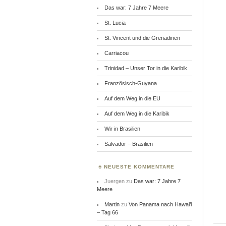
Das war: 7 Jahre 7 Meere
St. Lucia
St. Vincent und die Grenadinen
Carriacou
Trinidad – Unser Tor in die Karibik
Französisch-Guyana
Auf dem Weg in die EU
Auf dem Weg in die Karibik
Wir in Brasilien
Salvador – Brasilien
NEUESTE KOMMENTARE
Juergen
zu
Das war: 7 Jahre 7
Meere
Martin
zu
Von Panama nach Hawai’i
– Tag 66