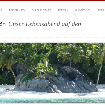
NS
UNSER WEG
BIS ZUM START
PANTRY
GÄSTEBUCH
IMPR
e
~ Unser Lebensabend auf den