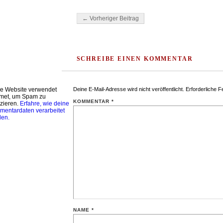
Beitragsnavigation
← Vorheriger Beitrag
SCHREIBE EINEN KOMMENTAR
e Website verwendet
Deine E-Mail-Adresse wird nicht veröffentlicht.
Erforderliche F
met, um Spam zu
KOMMENTAR
*
zieren.
Erfahre, wie deine
entardaten verarbeitet
den.
NAME
*