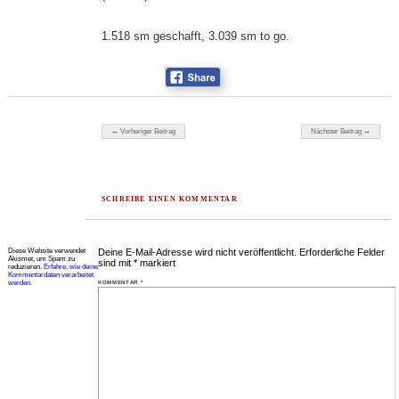
1.518 sm geschafft, 3.039 sm to go.
Beitragsnavigation
← Vorheriger Beitrag
Nächster Beitrag →
SCHREIBE EINEN KOMMENTAR
Diese Website verwendet
Deine E-Mail-Adresse wird nicht veröffentlicht.
Erforderliche Felder
Akismet, um Spam zu
sind mit
*
markiert
reduzieren.
Erfahre, wie deine
Kommentardaten verarbeitet
werden.
KOMMENTAR
*