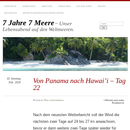
STARTSEITE
UNSER BOOT
ÜBER UNS
UNSER WEG
BIS ZUM START
PANTRY
GÄSTEBUCH
IMPRESSUM/DATENSCHUTZERKLÄRUNG
7 Jahre 7 Meere
~ Unser
Suchen:
Lebensabend auf den Weltmeeren.
02
Sonntag
Von Panama nach Hawai’i – Tag
Feb. 2020
22
Posted
by
Paul
in
Unterwegs
≈
Hinterlasse einen
Kommentar
Nach dem neuesten Wetterbericht soll der Wind die
nächsten zwei Tage auf 24 bis 27 kn anwachsen,
bevor er dann weitere zwei Tage später wieder für