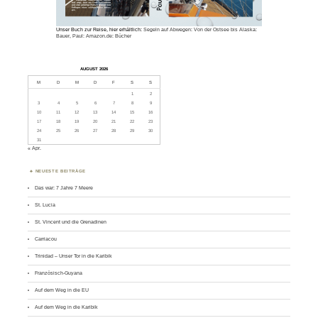
Unser Buch zur Reise, hier erhältlich:
Segeln auf Abwegen: Von der Ostsee bis Alaska:
Bauer, Paul: Amazon.de: Bücher
AUGUST 2026
M
D
M
D
F
S
S
1
2
3
4
5
6
7
8
9
10
11
12
13
14
15
16
17
18
19
20
21
22
23
24
25
26
27
28
29
30
31
« Apr.
NEUESTE BEITRÄGE
Das war: 7 Jahre 7 Meere
St. Lucia
St. Vincent und die Grenadinen
Carriacou
Trinidad – Unser Tor in die Karibik
Französisch-Guyana
Auf dem Weg in die EU
Auf dem Weg in die Karibik