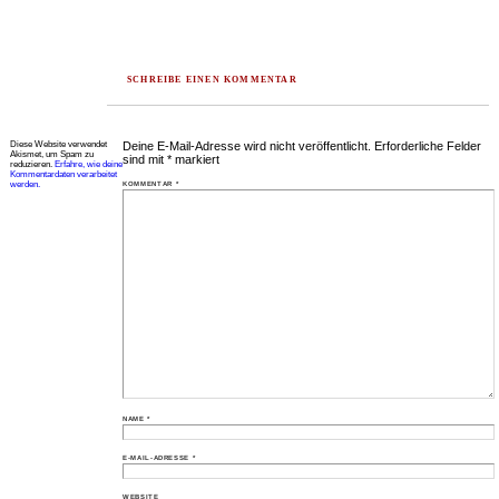
SCHREIBE EINEN KOMMENTAR
Diese Website verwendet
Deine E-Mail-Adresse wird nicht veröffentlicht.
Erforderliche Felder
Akismet, um Spam zu
sind mit
*
markiert
reduzieren.
Erfahre, wie deine
Kommentardaten verarbeitet
werden.
KOMMENTAR
*
NAME
*
E-MAIL-ADRESSE
*
WEBSITE