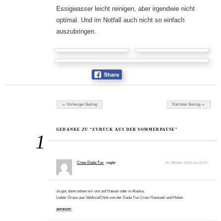
Essigwasser leicht reinigen, aber irgendwie nicht
optimal. Und im Notfall auch nicht so einfach
auszubringen.
Beitragsnavigation
← Vorheriger Beitrag
Nächster Beitrag →
GEDANKE ZU “ZURÜCK AUS DER SOMMERPAUSE”
1
Crew Dada Tux
sagte:
15. Oktober 2019 um 22:27
Ja gut, dann sehen wir uns auf Hawaii oder in Alaska.
Lieber Gruss aus Valdivia/Chile von der Dada Tux Crew Hansueli und Helen
ANTWORT