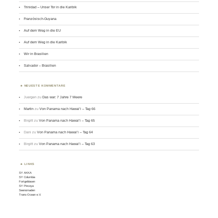
Trinidad – Unser Tor in die Karibik
Französisch-Guyana
Auf dem Weg in die EU
Auf dem Weg in die Karibik
Wir in Brasilien
Salvador – Brasilien
NEUESTE KOMMENTARE
Juergen
zu
Das war: 7 Jahre 7 Meere
Martin
zu
Von Panama nach Hawai’i – Tag 66
Birgitt
zu
Von Panama nach Hawai’i – Tag 65
Dani
zu
Von Panama nach Hawai’i – Tag 64
Birgitt
zu
Von Panama nach Hawai’i – Tag 63
LINKS
SY AKKA
SY Columbia
Fortgeblasen
SY Pincoya
Seenomaden
Trans-Ocean e.V.