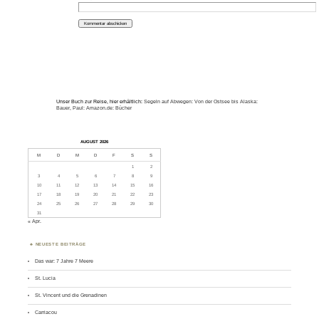
Unser Buch zur Reise, hier erhältlich:
Segeln auf Abwegen: Von der Ostsee bis Alaska:
Bauer, Paul: Amazon.de: Bücher
AUGUST 2026
M
D
M
D
F
S
S
1
2
3
4
5
6
7
8
9
10
11
12
13
14
15
16
17
18
19
20
21
22
23
24
25
26
27
28
29
30
31
« Apr.
NEUESTE BEITRÄGE
Das war: 7 Jahre 7 Meere
St. Lucia
St. Vincent und die Grenadinen
Carriacou