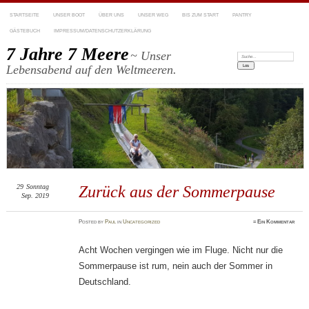
STARTSEITE
UNSER BOOT
ÜBER UNS
UNSER WEG
BIS ZUM START
PANTRY
GÄSTEBUCH
IMPRESSUM/DATENSCHUTZERKLÄRUNG
7 Jahre 7 Meere
~ Unser
Suchen:
Lebensabend auf den Weltmeeren.
29
Sonntag
Zurück aus der Sommerpause
Sep. 2019
Posted
by
Paul
in
Uncategorized
≈
Ein Kommentar
Acht Wochen vergingen wie im Fluge. Nicht nur die
Sommerpause ist rum, nein auch der Sommer in
Deutschland.