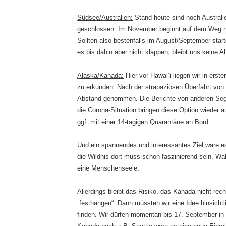
Südsee/Australien:
Stand heute sind noch Australi
geschlossen. Im November beginnt auf dem Weg na
Sollten also bestenfalls im August/September star
es bis dahin aber nicht klappen, bleibt uns keine Al
Alaska/Kanada:
Hier vor Hawai’i liegen wir in erste
zu erkunden. Nach der strapaziösen Überfahrt von
Abstand genommen. Die Berichte von anderen Seg
die Corona-Situation bringen diese Option wieder a
ggf. mit einer 14-tägigen Quarantäne an Bord.
Und ein spannendes und interessantes Ziel wäre es 
die Wildnis dort muss schon faszinierend sein. W
eine Menschenseele.
Allerdings bleibt das Risiko, das Kanada nicht rec
„festhängen“. Dann müssten wir eine Idee hinsicht
finden. Wir dürfen momentan bis 17. September in 