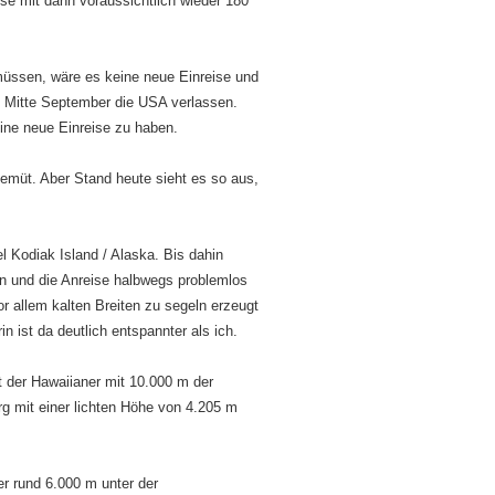
se mit dann voraussichtlich wieder 180
 müssen, wäre es keine neue Einreise und
 Mitte September die USA verlassen.
ine neue Einreise zu haben.
gemüt. Aber Stand heute sieht es so aus,
l Kodiak Island / Alaska. Bis dahin
ben und die Anreise halbwegs problemlos
r allem kalten Breiten zu segeln erzeugt
n ist da deutlich entspannter als ich.
 der Hawaiianer mit 10.000 m der
g mit einer lichten Höhe von 4.205 m
r rund 6.000 m unter der