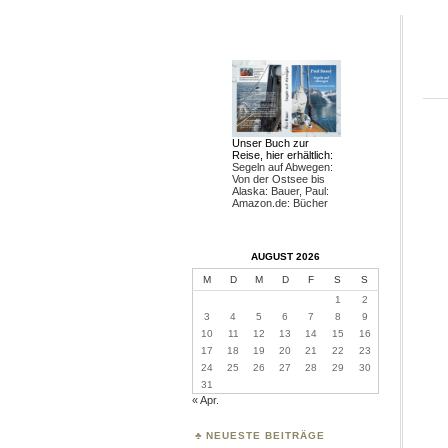
Unser Buch zur
Reise, hier erhältlich:
Segeln auf Abwegen:
Von der Ostsee bis
Alaska: Bauer, Paul:
Amazon.de: Bücher
AUGUST 2026
M
D
M
D
F
S
S
1
2
3
4
5
6
7
8
9
10
11
12
13
14
15
16
17
18
19
20
21
22
23
24
25
26
27
28
29
30
31
« Apr.
NEUESTE BEITRÄGE