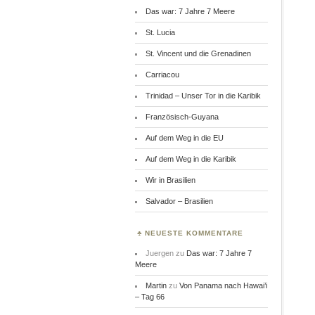
Das war: 7 Jahre 7 Meere
St. Lucia
St. Vincent und die Grenadinen
Carriacou
Trinidad – Unser Tor in die Karibik
Französisch-Guyana
Auf dem Weg in die EU
Auf dem Weg in die Karibik
Wir in Brasilien
Salvador – Brasilien
NEUESTE KOMMENTARE
Juergen
zu
Das war: 7 Jahre 7
Meere
Martin
zu
Von Panama nach Hawai’i
– Tag 66