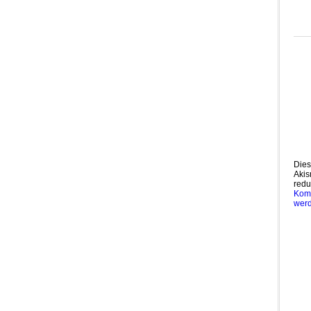
Dies
Akis
redu
Komm
wer