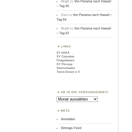
Birgitt
zu
Von Panama nach Hawai’i
– Tag 65
Dani
zu
Von Panama nach Hawai’i –
Tag 64
Birgitt
zu
Von Panama nach Hawai’i
– Tag 63
LINKS
SY AKKA
SY Columbia
Fortgeblasen
SY Pincoya
Seenomaden
Trans-Ocean e.V.
AB IN DIE VERGANGENHEIT:
Ab
in
die
Vergangenheit:
META
Anmelden
Eintrags-Feed