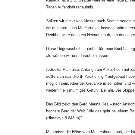
Kanada nach z.B. Seattle wäre es eine neue Einrei
Tagen Aufenthaltserlaubnis.
Sollten wir direkt von Alaska nach Seattle segeln
wir müssten Luna Mare zurück lassend spätestens
Denkbar wäre dann ein Heimaturlaub, um danach e
Diese Ungewissheit ist nichts für mein Buchhalter
als würden wir uns darauf einlassen.
Aktueller Plan also: Anfang Juni Anker hoch mit Zie
sollte sich das „North Pacific High“ aufgebaut ha
möglich sein. Aber der Gedanke in so hohen und vo
weiterhin ein mulmiges Gefühl. Bei mir. Die Skipperi
Das Bild zeigt den Berg Mauna Kea – nach Ansicht
höchste Berg der Welt. Wie das geht bei einem Ber
(Himalaya 8.848 m)?
Man misst die Höhe vom Meeresboden aus, der hie