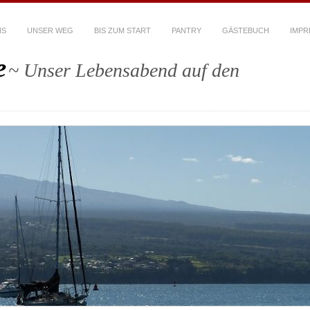
NS
UNSER WEG
BIS ZUM START
PANTRY
GÄSTEBUCH
IMPR
e
~ Unser Lebensabend auf den