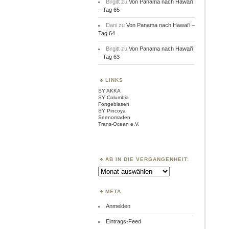
Birgitt
zu
Von Panama nach Hawai’i
– Tag 65
Dani
zu
Von Panama nach Hawai’i –
Tag 64
Birgitt
zu
Von Panama nach Hawai’i
– Tag 63
LINKS
SY AKKA
SY Columbia
Fortgeblasen
SY Pincoya
Seenomaden
Trans-Ocean e.V.
AB IN DIE VERGANGENHEIT:
Ab
in
die
Vergangenheit:
META
Anmelden
Eintrags-Feed