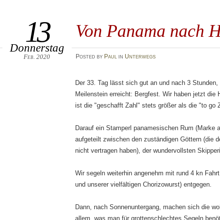
13
Von Panama nach H
Donnerstag
Feb. 2020
Posted
by
Paul
in
Unterwegs
Der 33. Tag lässt sich gut an und nach 3 Stunden,
Meilenstein erreicht: Bergfest. Wir haben jetzt die 
ist die "geschafft Zahl" stets größer als die "to go 
Darauf ein Stamperl panamesischen Rum (Marke a
aufgeteilt zwischen den zuständigen Göttern (die de
nicht vertragen haben), der wundervollsten Skipper
Wir segeln weiterhin angenehm mit rund 4 kn Fah
und unserer vielfältigen Chorizowurst) entgegen.
Dann, nach Sonnenuntergang, machen sich die woh
allem, was man für grottenschlechtes Segeln benöt