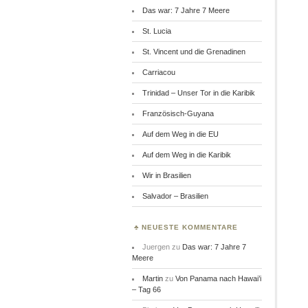
Das war: 7 Jahre 7 Meere
St. Lucia
St. Vincent und die Grenadinen
Carriacou
Trinidad – Unser Tor in die Karibik
Französisch-Guyana
Auf dem Weg in die EU
Auf dem Weg in die Karibik
Wir in Brasilien
Salvador – Brasilien
NEUESTE KOMMENTARE
Juergen
zu
Das war: 7 Jahre 7
Meere
Martin
zu
Von Panama nach Hawai’i
– Tag 66