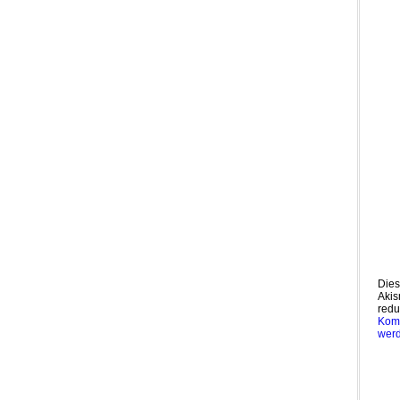
Dies
Akis
redu
Komm
wer