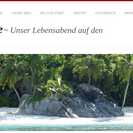
NS
UNSER WEG
BIS ZUM START
PANTRY
GÄSTEBUCH
IMPR
e
~ Unser Lebensabend auf den