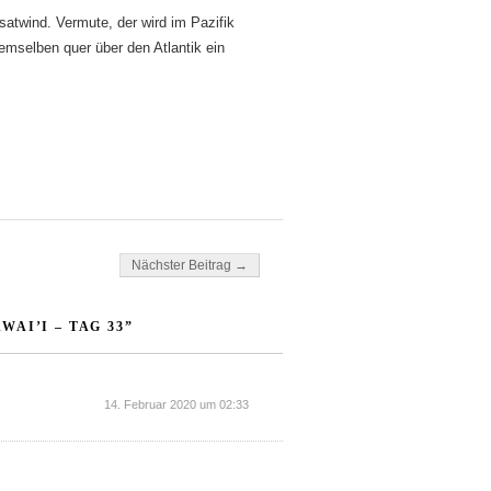
atwind. Vermute, der wird im Pazifik
demselben quer über den Atlantik ein
Nächster Beitrag →
AI’I – TAG 33”
14. Februar 2020 um 02:33