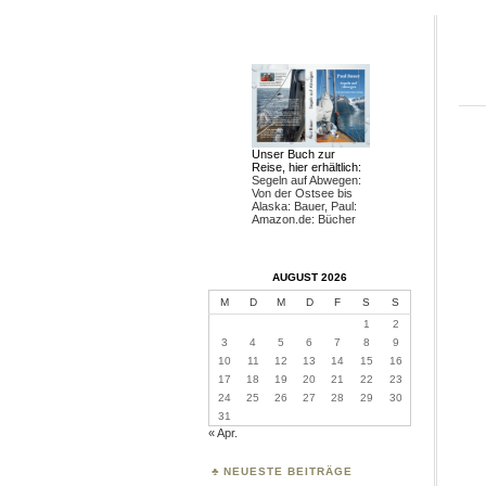
Unser Buch zur
Reise, hier erhältlich:
Segeln auf Abwegen:
Von der Ostsee bis
Alaska: Bauer, Paul:
Amazon.de: Bücher
AUGUST 2026
M
D
M
D
F
S
S
1
2
3
4
5
6
7
8
9
10
11
12
13
14
15
16
17
18
19
20
21
22
23
24
25
26
27
28
29
30
31
« Apr.
NEUESTE BEITRÄGE