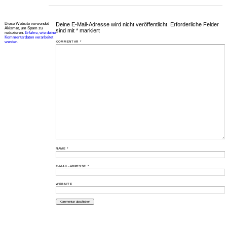
Diese Website verwendet
Deine E-Mail-Adresse wird nicht veröffentlicht.
Erforderliche Felder
Akismet, um Spam zu
sind mit
*
markiert
reduzieren.
Erfahre, wie deine
Kommentardaten verarbeitet
werden.
KOMMENTAR
*
NAME
*
E-MAIL-ADRESSE
*
WEBSITE