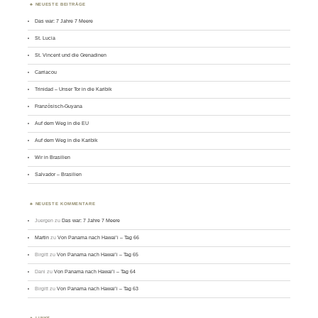
NEUESTE BEITRÄGE
Das war: 7 Jahre 7 Meere
St. Lucia
St. Vincent und die Grenadinen
Carriacou
Trinidad – Unser Tor in die Karibik
Französisch-Guyana
Auf dem Weg in die EU
Auf dem Weg in die Karibik
Wir in Brasilien
Salvador – Brasilien
NEUESTE KOMMENTARE
Juergen
zu
Das war: 7 Jahre 7 Meere
Martin
zu
Von Panama nach Hawai’i – Tag 66
Birgitt
zu
Von Panama nach Hawai’i – Tag 65
Dani
zu
Von Panama nach Hawai’i – Tag 64
Birgitt
zu
Von Panama nach Hawai’i – Tag 63
LINKS