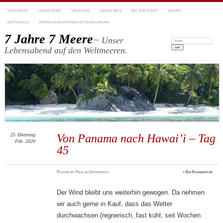
STARTSEITE
UNSER BOOT
ÜBER UNS
UNSER WEG
BIS ZUM START
PANTRY
GÄSTEBUCH
IMPRESSUM/DATENSCHUTZERKLÄRUNG
7 Jahre 7 Meere
~ Unser
Suchen:
Lebensabend auf den Weltmeeren.
25
Dienstag
Von Panama nach Hawai’i – Tag
Feb. 2020
45
Posted
by
Paul
in
Unterwegs
≈
Ein Kommentar
Der Wind bleibt uns weiterhin gewogen. Da nehmen
wir auch gerne in Kauf, dass das Wetter
durchwachsen (regnerisch, fast kühl, seit Wochen