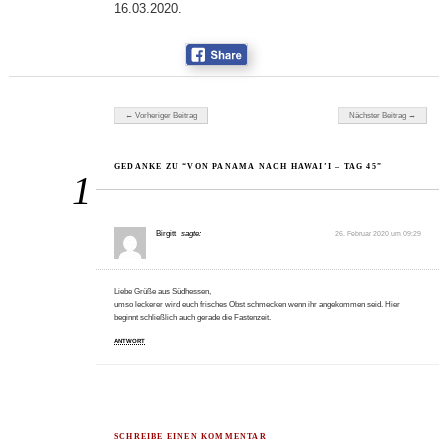
16.03.2020.
Beitragsnavigation
← Vorheriger Beitrag
Nächster Beitrag →
GEDANKE ZU “VON PANAMA NACH HAWAI’I – TAG 45”
1
Birgitt
sagte:
26. Februar 2020 um 09:29
Liebe Grüße aus Südhessen,
umso leckerer wird euch frisches Obst schmecken wenn ihr angekommen seid. Hier
beginnt schließlich auch gerade die Fastenzeit.
ANTWORT
SCHREIBE EINEN KOMMENTAR