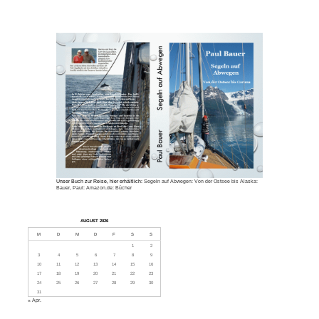
Unser Buch zur Reise, hier erhältlich:
Segeln auf Abwegen: Von der Ostsee bis Alaska:
Bauer, Paul: Amazon.de: Bücher
AUGUST 2026
M
D
M
D
F
S
S
1
2
3
4
5
6
7
8
9
10
11
12
13
14
15
16
17
18
19
20
21
22
23
24
25
26
27
28
29
30
31
« Apr.