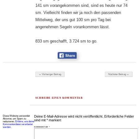
141 sm vorangekommen sind, sind es heute nur 74
sm. Vielleicht finden wir ja noch den passenden
Mittelweg, der uns gut 100 sm pro Tag bei
angenehmen Segeln vorankommen lässt.
833 sm geschafft, 3.724 sm to go.
Beitragsnavigation
← Vorheriger Beitrag
Nächster Beitrag →
SCHREIBE EINEN KOMMENTAR
Diese Website verwendet
Deine E-Mail-Adresse wird nicht veröffentlicht.
Erforderliche Felder
Akismet, um Spam zu
sind mit
*
markiert
reduzieren.
Erfahre, wie deine
Kommentardaten verarbeitet
werden.
KOMMENTAR
*