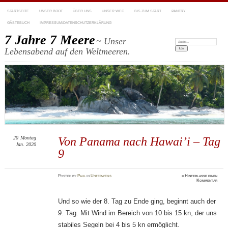
STARTSEITE
UNSER BOOT
ÜBER UNS
UNSER WEG
BIS ZUM START
PANTRY
GÄSTEBUCH
IMPRESSUM/DATENSCHUTZERKLÄRUNG
7 Jahre 7 Meere
~ Unser
Suchen:
Lebensabend auf den Weltmeeren.
20
Montag
Von Panama nach Hawai’i – Tag
Jan. 2020
9
Posted
by
Paul
in
Unterwegs
≈
Hinterlasse einen
Kommentar
Und so wie der 8. Tag zu Ende ging, beginnt auch der
9. Tag. Mit Wind im Bereich von 10 bis 15 kn, der uns
stabiles Segeln bei 4 bis 5 kn ermöglicht.