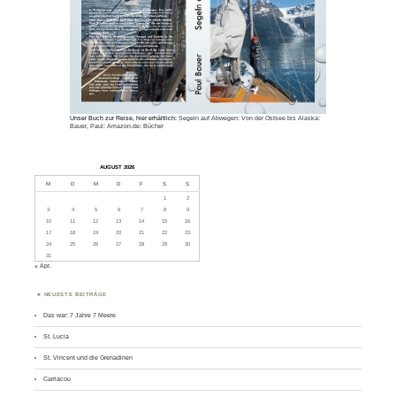
Unser Buch zur Reise, hier erhältlich:
Segeln auf Abwegen: Von der Ostsee bis Alaska:
Bauer, Paul: Amazon.de: Bücher
AUGUST 2026
M
D
M
D
F
S
S
1
2
3
4
5
6
7
8
9
10
11
12
13
14
15
16
17
18
19
20
21
22
23
24
25
26
27
28
29
30
31
« Apr.
NEUESTE BEITRÄGE
Das war: 7 Jahre 7 Meere
St. Lucia
St. Vincent und die Grenadinen
Carriacou