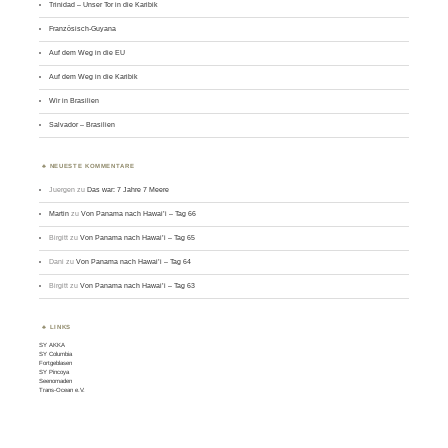
Trinidad – Unser Tor in die Karibik
Französisch-Guyana
Auf dem Weg in die EU
Auf dem Weg in die Karibik
Wir in Brasilien
Salvador – Brasilien
NEUESTE KOMMENTARE
Juergen
zu
Das war: 7 Jahre 7 Meere
Martin
zu
Von Panama nach Hawai’i – Tag 66
Birgitt
zu
Von Panama nach Hawai’i – Tag 65
Dani
zu
Von Panama nach Hawai’i – Tag 64
Birgitt
zu
Von Panama nach Hawai’i – Tag 63
LINKS
SY AKKA
SY Columbia
Fortgeblasen
SY Pincoya
Seenomaden
Trans-Ocean e.V.