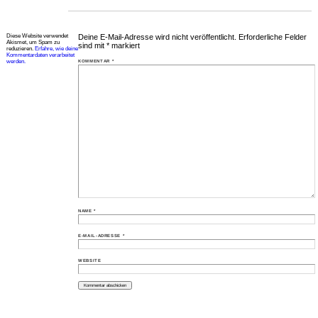
Diese Website verwendet
Deine E-Mail-Adresse wird nicht veröffentlicht.
Erforderliche Felder
Akismet, um Spam zu
sind mit
*
markiert
reduzieren.
Erfahre, wie deine
Kommentardaten verarbeitet
werden.
KOMMENTAR
*
NAME
*
E-MAIL-ADRESSE
*
WEBSITE