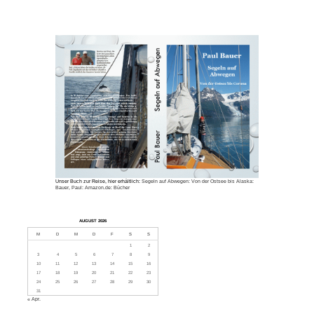
Unser Buch zur Reise, hier erhältlich:
Segeln auf Abwegen: Von der Ostsee bis Alaska:
Bauer, Paul: Amazon.de: Bücher
AUGUST 2026
M
D
M
D
F
S
S
1
2
3
4
5
6
7
8
9
10
11
12
13
14
15
16
17
18
19
20
21
22
23
24
25
26
27
28
29
30
31
« Apr.