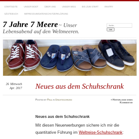
STARTSEITE
UNSER BOOT
ÜBER UNS
UNSER WEG
BIS ZUM START
PANTRY
GÄSTEBUCH
IMPRESSUM/DATENSCHUTZERKLÄRUNG
7 Jahre 7 Meere
~ Unser
Suchen:
Lebensabend auf den Weltmeeren.
26
Mittwoch
Neues aus dem Schuhschrank
Apr. 2017
Posted
by
Paul
in
Uncategorized
≈
Hinterlasse einen
Kommentar
Neues aus dem Schuhschrank
Mit diesen Neuerwerbungen sichere ich mir die
quantitative Führung im
Weltreise-Schuhschrank
: