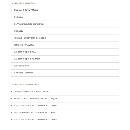
NEUESTE BEITRÄGE
Das war: 7 Jahre 7 Meere
St. Lucia
St. Vincent und die Grenadinen
Carriacou
Trinidad – Unser Tor in die Karibik
Französisch-Guyana
Auf dem Weg in die EU
Auf dem Weg in die Karibik
Wir in Brasilien
Salvador – Brasilien
NEUESTE KOMMENTARE
Juergen
zu
Das war: 7 Jahre 7 Meere
Martin
zu
Von Panama nach Hawai’i – Tag 66
Birgitt
zu
Von Panama nach Hawai’i – Tag 65
Dani
zu
Von Panama nach Hawai’i – Tag 64
Birgitt
zu
Von Panama nach Hawai’i – Tag 63