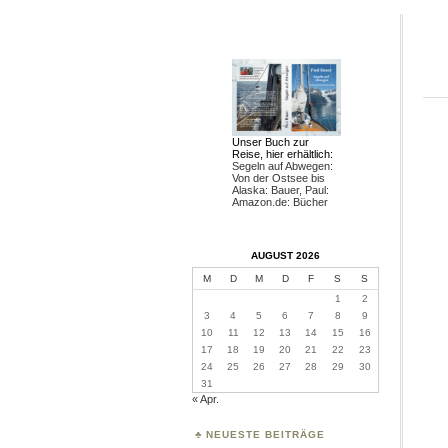
Unser Buch zur
Reise, hier erhältlich:
Segeln auf Abwegen:
Von der Ostsee bis
Alaska: Bauer, Paul:
Amazon.de: Bücher
AUGUST 2026
M
D
M
D
F
S
S
1
2
3
4
5
6
7
8
9
10
11
12
13
14
15
16
17
18
19
20
21
22
23
24
25
26
27
28
29
30
31
« Apr.
NEUESTE BEITRÄGE