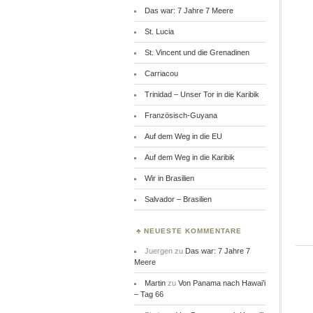
Das war: 7 Jahre 7 Meere
St. Lucia
St. Vincent und die Grenadinen
Carriacou
Trinidad – Unser Tor in die Karibik
Französisch-Guyana
Auf dem Weg in die EU
Auf dem Weg in die Karibik
Wir in Brasilien
Salvador – Brasilien
NEUESTE KOMMENTARE
Juergen
zu
Das war: 7 Jahre 7
Meere
Martin
zu
Von Panama nach Hawai’i
– Tag 66