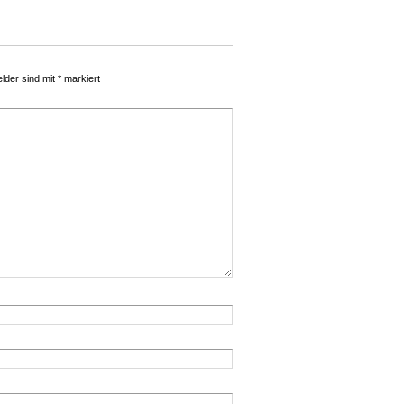
elder sind mit
*
markiert