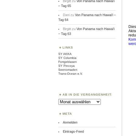
Birgitt
zu
Von Panama nach Hawai’i
– Tag 65
Dani
zu
Von Panama nach Hawai’i –
Tag 64
Dies
Birgitt
zu
Von Panama nach Hawai’i
Akis
– Tag 63
redu
Komm
wer
LINKS
SY AKKA
SY Columbia
Fortgeblasen
SY Pincoya
Seenomaden
Trans-Ocean e.V.
AB IN DIE VERGANGENHEIT:
Ab
in
die
Vergangenheit:
META
Anmelden
Eintrags-Feed