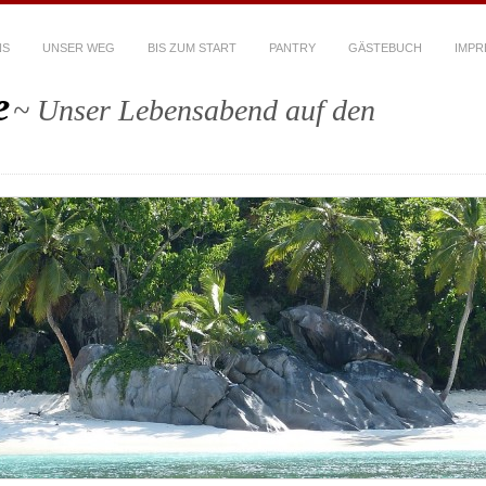
NS
UNSER WEG
BIS ZUM START
PANTRY
GÄSTEBUCH
IMPR
e
~ Unser Lebensabend auf den