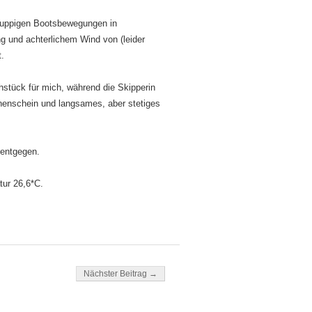
 ruppigen Bootsbewegungen in
g und achterlichem Wind von (leider
.
hstück für mich, während die Skipperin
nnenschein und langsames, aber stetiges
 entgegen.
tur 26,6*C.
Nächster Beitrag →