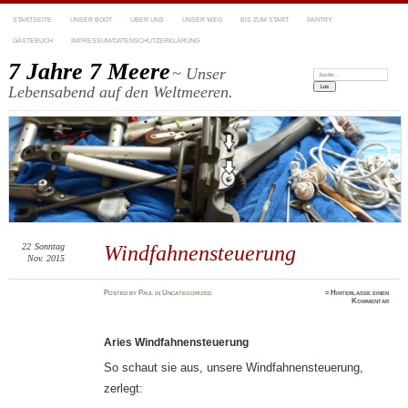
STARTSEITE
UNSER BOOT
ÜBER UNS
UNSER WEG
BIS ZUM START
PANTRY
GÄSTEBUCH
IMPRESSUM/DATENSCHUTZERKLÄRUNG
7 Jahre 7 Meere
~ Unser
Suchen:
Lebensabend auf den Weltmeeren.
22
Sonntag
Windfahnensteuerung
Nov. 2015
Posted
by
Paul
in
Uncategorized
≈
Hinterlasse einen
Kommentar
Aries Windfahnensteuerung
So schaut sie aus, unsere Windfahnensteuerung,
zerlegt: