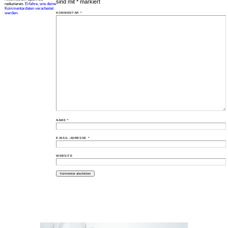
sind mit
*
markiert
reduzieren.
Erfahre, wie deine
Kommentardaten verarbeitet
werden.
KOMMENTAR
*
NAME
*
E-MAIL-ADRESSE
*
WEBSITE