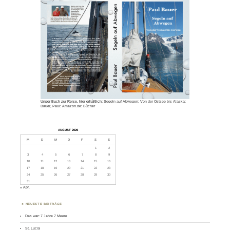
Unser Buch zur Reise, hier erhältlich:
Segeln auf Abwegen: Von der Ostsee bis Alaska:
Bauer, Paul: Amazon.de: Bücher
AUGUST 2026
M
D
M
D
F
S
S
1
2
3
4
5
6
7
8
9
10
11
12
13
14
15
16
17
18
19
20
21
22
23
24
25
26
27
28
29
30
31
« Apr.
NEUESTE BEITRÄGE
Das war: 7 Jahre 7 Meere
St. Lucia