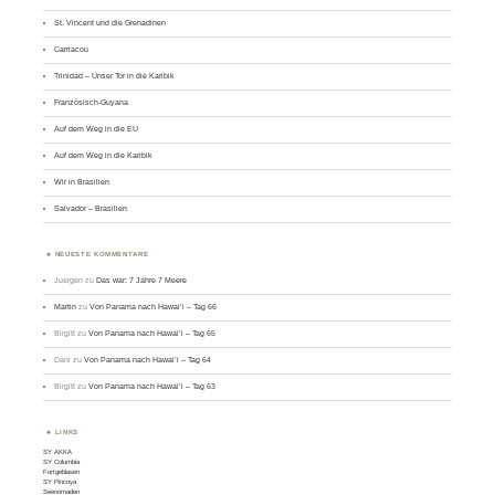
St. Vincent und die Grenadinen
Carriacou
Trinidad – Unser Tor in die Karibik
Französisch-Guyana
Auf dem Weg in die EU
Auf dem Weg in die Karibik
Wir in Brasilien
Salvador – Brasilien
NEUESTE KOMMENTARE
Juergen
zu
Das war: 7 Jahre 7 Meere
Martin
zu
Von Panama nach Hawai’i – Tag 66
Birgitt
zu
Von Panama nach Hawai’i – Tag 65
Dani
zu
Von Panama nach Hawai’i – Tag 64
Birgitt
zu
Von Panama nach Hawai’i – Tag 63
LINKS
SY AKKA
SY Columbia
Fortgeblasen
SY Pincoya
Seenomaden