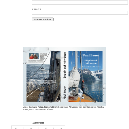
WEBSITE
Unser Buch zur Reise, hier erhältlich:
Segeln auf Abwegen: Von der Ostsee bis Alaska:
Bauer, Paul: Amazon.de: Bücher
AUGUST 2026
M
D
M
D
F
S
S