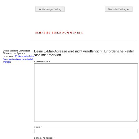
Beitragsnavigation
← Vorheriger Beitrag
Nächster Beitrag →
SCHREIBE EINEN KOMMENTAR
Diese Website verwendet
Deine E-Mail-Adresse wird nicht veröffentlicht.
Erforderliche Felder
Akismet, um Spam zu
sind mit
*
markiert
reduzieren.
Erfahre, wie deine
Kommentardaten verarbeitet
werden.
KOMMENTAR
*
NAME
*
E-MAIL-ADRESSE
*