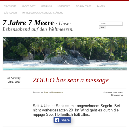
STARTSEITE
UNSER BOOT
ÜBER UNS
UNSER WEG
BIS ZUM START
PANTRY
GÄSTEBUCH
IMPRESSUM/DATENSCHUTZERKLÄRUNG
7 Jahre 7 Meere
~ Unser
Suchen:
Lebensabend auf den Weltmeeren.
20
Sonntag
ZOLEO has sent a message
Aug. 2023
Posted
by
Paul
in
Unterwegs
≈
Hinterlasse einen
Kommentar
Seit 4 Uhr ist Schluss mit angenehmem Segeln. Bei
nicht vorhergesagten 20+kn Wind geht es durch die
ruppige See. Hoffentlich hält alles.