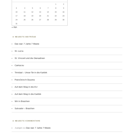
1
2
3
4
5
6
7
8
9
10
11
12
13
14
15
16
17
18
19
20
21
22
23
24
25
26
27
28
29
30
31
« Apr.
NEUESTE BEITRÄGE
Das war: 7 Jahre 7 Meere
St. Lucia
St. Vincent und die Grenadinen
Carriacou
Trinidad – Unser Tor in die Karibik
Französisch-Guyana
Auf dem Weg in die EU
Auf dem Weg in die Karibik
Wir in Brasilien
Salvador – Brasilien
NEUESTE KOMMENTARE
Juergen
zu
Das war: 7 Jahre 7 Meere